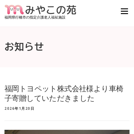
コンテンツへスキップ
メニュ
福岡県行橋市の指定介護老人福祉施設
みやこの苑について
ご利用料金
施設紹介
お知らせ
お知らせ
みやこの苑ブログ
アクセス
お問い合わせ
採用情報
空き状況確認
福岡トヨペット株式会社様より車椅
子寄贈していただきました
2026年1月20日