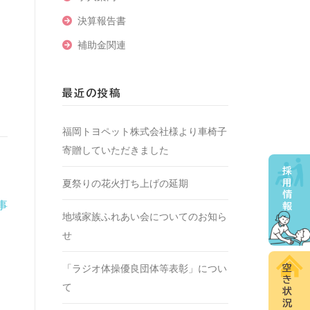
決算報告書
補助金関連
最近の投稿
福岡トヨペット株式会社様より車椅子
寄贈していただきました
採
夏祭りの花火打ち上げの延期
用
情
事
報
地域家族ふれあい会についてのお知ら
せ
「ラジオ体操優良団体等表彰」につい
空
き
て
状
況