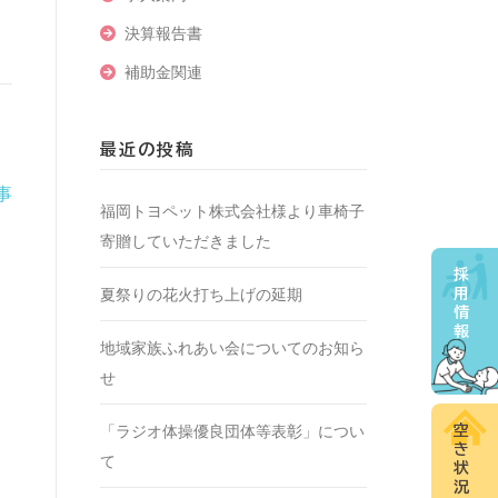
決算報告書
補助金関連
最近の投稿
事
福岡トヨペット株式会社様より車椅子
寄贈していただきました
採
夏祭りの花火打ち上げの延期
用
情
報
地域家族ふれあい会についてのお知ら
せ
「ラジオ体操優良団体等表彰」につい
空
き
て
状
況