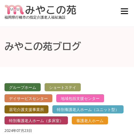
コンテンツへスキップ
メニュ
福岡県行橋市の指定介護老人福祉施設
みやこの苑について
ご利用料金
施設紹介
みやこの苑ブログ
お知らせ
みやこの苑ブログ
アクセス
お問い合わせ
採用情報
空き状況確認
グループホーム
ショートステイ
デイサービスセンター
地域包括支援センター
居宅介護支援事業所
特別養護老人ホーム（ユニット型）
特別養護老人ホーム（多床室）
養護老人ホーム
2024年07月23日