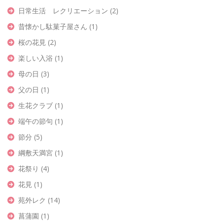
日常生活 レクリエーション
(2)
昔懐かし駄菓子屋さん
(1)
桜の花見
(2)
楽しい入浴
(1)
母の日
(3)
父の日
(1)
生花クラブ
(1)
端午の節句
(1)
節分
(5)
綱敷天満宮
(1)
花祭り
(4)
花見
(1)
苑外レク
(14)
菖蒲園
(1)