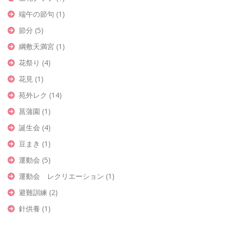
端午の節句
(1)
節分
(5)
綱敷天満宮
(1)
花祭り
(4)
花見
(1)
苑外レク
(14)
菖蒲園
(1)
誕生会
(4)
豆まき
(1)
運動会
(5)
運動会 レクリエーション
(1)
避難訓練
(2)
針供養
(1)