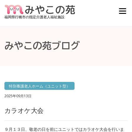
コンテンツへスキップ
メニュ
福岡県行橋市の指定介護老人福祉施設
みやこの苑について
ご利用料金
施設紹介
みやこの苑ブログ
お知らせ
みやこの苑ブログ
アクセス
お問い合わせ
採用情報
空き状況確認
特別養護老人ホーム（ユニット型）
2025年09月13日
カラオケ大会
９月１３日、敬老の日を前にユニットではカラオケ大会を行いま