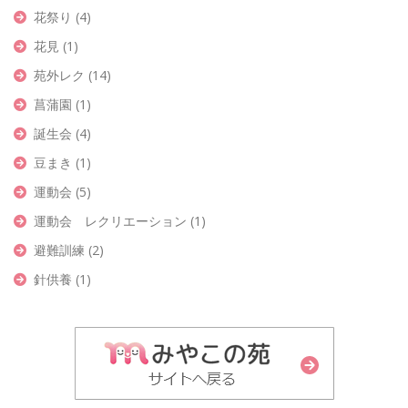
花祭り
(4)
花見
(1)
苑外レク
(14)
菖蒲園
(1)
誕生会
(4)
豆まき
(1)
運動会
(5)
運動会 レクリエーション
(1)
避難訓練
(2)
針供養
(1)