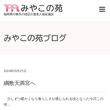
コンテンツへスキップ
メニュ
福岡県行橋市の指定介護老人福祉施設
みやこの苑について
ご利用料金
施設紹介
みやこの苑ブログ
お知らせ
みやこの苑ブログ
アクセス
お問い合わせ
採用情報
空き状況確認
2024年03月21日
綱敷天満宮へ
少しずつ暖かくなり春らしさが感じられる頃となった今日この
頃 …