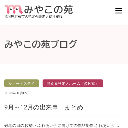
コンテンツへスキップ
メニュ
福岡県行橋市の指定介護老人福祉施設
みやこの苑について
ご利用料金
施設紹介
みやこの苑ブログ
お知らせ
みやこの苑ブログ
アクセス
お問い合わせ
採用情報
空き状況確認
ショートステイ
特別養護老人ホーム（多床室）
2026年01月05日
9月～12月の出来事 まとめ
敬老の日のお祝い ふれあい会に向けての作品制作 ふれあい会 …