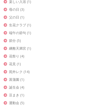
楽しい入浴
(1)
母の日
(3)
父の日
(1)
生花クラブ
(1)
端午の節句
(1)
節分
(5)
綱敷天満宮
(1)
花祭り
(4)
花見
(1)
苑外レク
(14)
菖蒲園
(1)
誕生会
(4)
豆まき
(1)
運動会
(5)