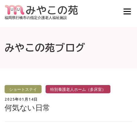
コンテンツへスキップ
メニュ
福岡県行橋市の指定介護老人福祉施設
みやこの苑について
ご利用料金
施設紹介
みやこの苑ブログ
お知らせ
みやこの苑ブログ
アクセス
お問い合わせ
採用情報
空き状況確認
ショートステイ
特別養護老人ホーム（多床室）
2025年01月14日
何気ない日常