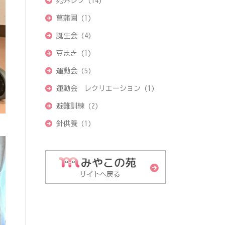
苑外レク
(14)
菖蒲園
(1)
誕生会
(4)
豆まき
(1)
運動会
(5)
運動会 レクリエーション
(1)
避難訓練
(2)
針供養
(1)